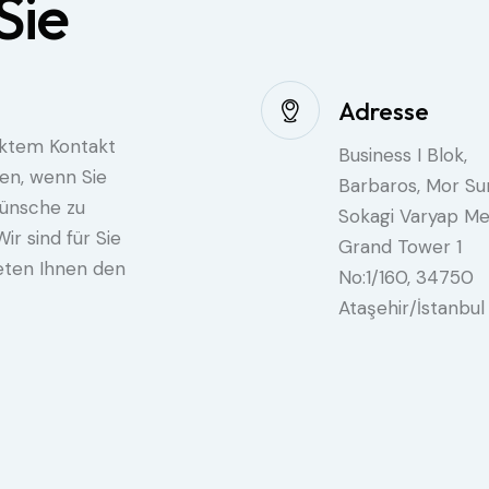
Sie
Adresse
rektem Kontakt
Business I Blok,
en, wenn Sie
Barbaros, Mor S
ünsche zu
Sokagi Varyap Me
r sind für Sie
Grand Tower 1
eten Ihnen den
No:1/160, 34750
Ataşehir/İstanbul