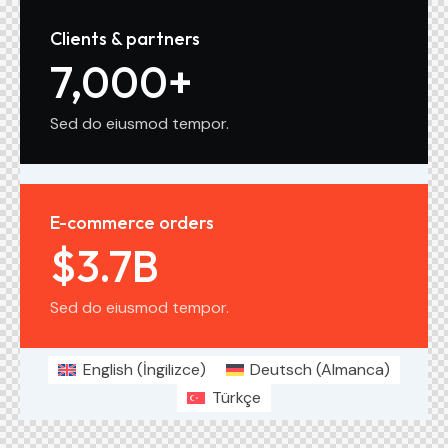
Clients & partners
7,000
+
Sed do eiusmod tempor.
E-commerce orders
$
3.7
B
Sed do eiusmod tempor.
English
(
İngilizce
)
Deutsch
(
Almanca
)
Türkçe