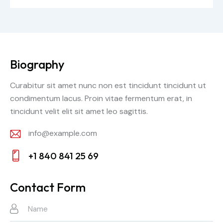
Biography
Curabitur sit amet nunc non est tincidunt tincidunt ut
condimentum lacus. Proin vitae fermentum erat, in
tincidunt velit elit sit amet leo sagittis.
info@example.com
E-
+1 840 841 25 69
po
Te
st
lef
Contact Form
a:
on
: